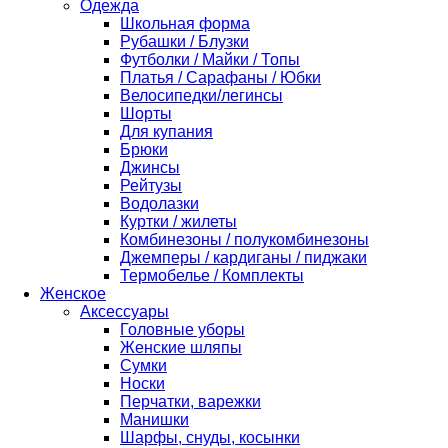
Одежда
Школьная форма
Рубашки / Блузки
Футболки / Майки / Топы
Платья / Сарафаны / Юбки
Велосипедки/легинсы
Шорты
Для купания
Брюки
Джинсы
Рейтузы
Водолазки
Куртки / жилеты
Комбинезоны / полукомбинезоны
Джемперы / кардиганы / пиджаки
Термобелье / Комплекты
Женское
Аксессуары
Головные уборы
Женские шляпы
Сумки
Носки
Перчатки, варежки
Манишки
Шарфы, снуды, косынки