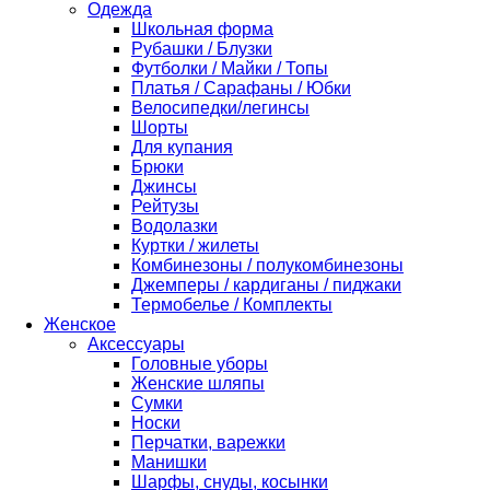
Одежда
Школьная форма
Рубашки / Блузки
Футболки / Майки / Топы
Платья / Сарафаны / Юбки
Велосипедки/легинсы
Шорты
Для купания
Брюки
Джинсы
Рейтузы
Водолазки
Куртки / жилеты
Комбинезоны / полукомбинезоны
Джемперы / кардиганы / пиджаки
Термобелье / Комплекты
Женское
Аксессуары
Головные уборы
Женские шляпы
Сумки
Носки
Перчатки, варежки
Манишки
Шарфы, снуды, косынки