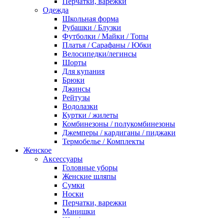
Перчатки, варежки
Одежда
Школьная форма
Рубашки / Блузки
Футболки / Майки / Топы
Платья / Сарафаны / Юбки
Велосипедки/легинсы
Шорты
Для купания
Брюки
Джинсы
Рейтузы
Водолазки
Куртки / жилеты
Комбинезоны / полукомбинезоны
Джемперы / кардиганы / пиджаки
Термобелье / Комплекты
Женское
Аксессуары
Головные уборы
Женские шляпы
Сумки
Носки
Перчатки, варежки
Манишки