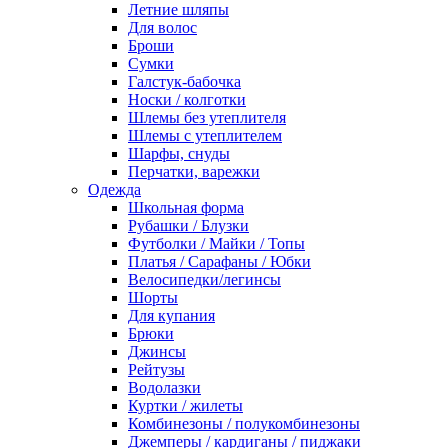
Летние шляпы
Для волос
Броши
Сумки
Галстук-бабочка
Носки / колготки
Шлемы без утеплителя
Шлемы с утеплителем
Шарфы, снуды
Перчатки, варежки
Одежда
Школьная форма
Рубашки / Блузки
Футболки / Майки / Топы
Платья / Сарафаны / Юбки
Велосипедки/легинсы
Шорты
Для купания
Брюки
Джинсы
Рейтузы
Водолазки
Куртки / жилеты
Комбинезоны / полукомбинезоны
Джемперы / кардиганы / пиджаки