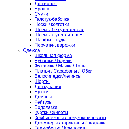
Для волос
Броши
Сумки
Галстук-бабочка
Носки / колготки
Шлемы без утеплителя
Шлемы с утеплителем
Шарфы, снуды
Перчатки, варежки
Одежда
Школьная форма
Рубашки / Блузки
Футболки / Майки / Топы
Платья / Сарафаны / Юбки
Велосипедки/легинсы
Шорты
Для купания
Брюки
Джинсы
Рейтузы
Водолазки
Куртки / жилеты
Комбинезоны / полукомбинезоны
Джемперы / кардиганы / пиджаки
Термобелье / Комплекты