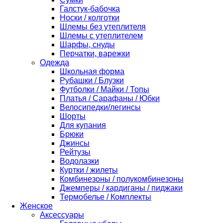
Галстук-бабочка
Носки / колготки
Шлемы без утеплителя
Шлемы с утеплителем
Шарфы, снуды
Перчатки, варежки
Одежда
Школьная форма
Рубашки / Блузки
Футболки / Майки / Топы
Платья / Сарафаны / Юбки
Велосипедки/легинсы
Шорты
Для купания
Брюки
Джинсы
Рейтузы
Водолазки
Куртки / жилеты
Комбинезоны / полукомбинезоны
Джемперы / кардиганы / пиджаки
Термобелье / Комплекты
Женское
Аксессуары