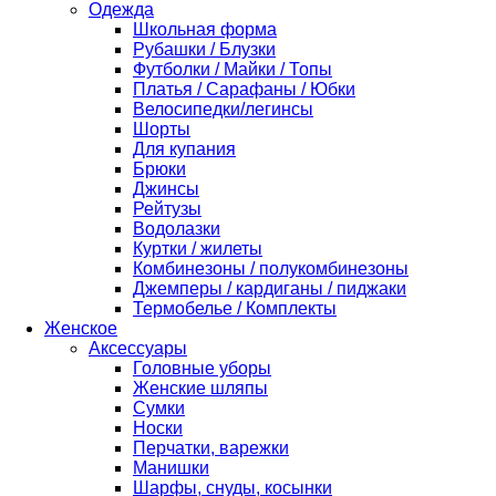
Одежда
Школьная форма
Рубашки / Блузки
Футболки / Майки / Топы
Платья / Сарафаны / Юбки
Велосипедки/легинсы
Шорты
Для купания
Брюки
Джинсы
Рейтузы
Водолазки
Куртки / жилеты
Комбинезоны / полукомбинезоны
Джемперы / кардиганы / пиджаки
Термобелье / Комплекты
Женское
Аксессуары
Головные уборы
Женские шляпы
Сумки
Носки
Перчатки, варежки
Манишки
Шарфы, снуды, косынки