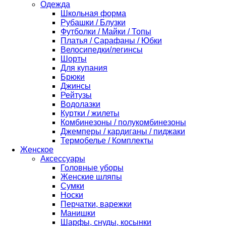
Одежда
Школьная форма
Рубашки / Блузки
Футболки / Майки / Топы
Платья / Сарафаны / Юбки
Велосипедки/легинсы
Шорты
Для купания
Брюки
Джинсы
Рейтузы
Водолазки
Куртки / жилеты
Комбинезоны / полукомбинезоны
Джемперы / кардиганы / пиджаки
Термобелье / Комплекты
Женское
Аксессуары
Головные уборы
Женские шляпы
Сумки
Носки
Перчатки, варежки
Манишки
Шарфы, снуды, косынки