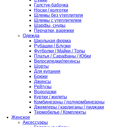
Галстук-бабочка
Носки / колготки
Шлемы без утеплителя
Шлемы с утеплителем
Шарфы, снуды
Перчатки, варежки
Одежда
Школьная форма
Рубашки / Блузки
Футболки / Майки / Топы
Платья / Сарафаны / Юбки
Велосипедки/легинсы
Шорты
Для купания
Брюки
Джинсы
Рейтузы
Водолазки
Куртки / жилеты
Комбинезоны / полукомбинезоны
Джемперы / кардиганы / пиджаки
Термобелье / Комплекты
Женское
Аксессуары