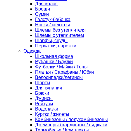
Для волос
Броши
Сумки
Галстук-бабочка
Носки / колготки
Шлемы без утеплителя
Шлемы с утеплителем
Шарфы, снуды
Перчатки, варежки
Одежда
Школьная форма
Рубашки / Блузки
Футболки / Майки / Топы
Платья / Сарафаны / Юбки
Велосипедки/легинсы
Шорты
Для купания
Брюки
Джинсы
Рейтузы
Водолазки
Куртки / жилеты
Комбинезоны / полукомбинезоны
Джемперы / кардиганы / пиджаки
Термобелье / Комплекты