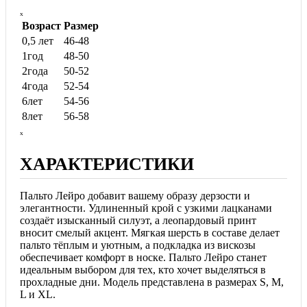
ₓ
Возраст
Размер
0,5 лет
46-48
1год
48-50
2года
50-52
4года
52-54
6лет
54-56
8лет
56-58
ₓ
ХАРАКТЕРИСТИКИ
Пальто Лейро добавит вашему образу дерзости и
элегантности. Удлиненный крой с узкими лацканами
создаёт изысканный силуэт, а леопардовый принт
вносит смелый акцент. Мягкая шерсть в составе делает
пальто тёплым и уютным, а подкладка из вискозы
обеспечивает комфорт в носке. Пальто Лейро станет
идеальным выбором для тех, кто хочет выделяться в
прохладные дни. Модель представлена в размерах S, M,
L и XL.