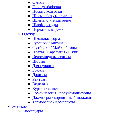
Сумки
Галстук-бабочка
Носки / колготки
Шлемы без утеплителя
Шлемы с утеплителем
Шарфы, снуды
Перчатки, варежки
Одежда
Школьная форма
Рубашки / Блузки
Футболки / Майки / Топы
Платья / Сарафаны / Юбки
Велосипедки/легинсы
Шорты
Для купания
Брюки
Джинсы
Рейтузы
Водолазки
Куртки / жилеты
Комбинезоны / полукомбинезоны
Джемперы / кардиганы / пиджаки
Термобелье / Комплекты
Женское
Аксессуары