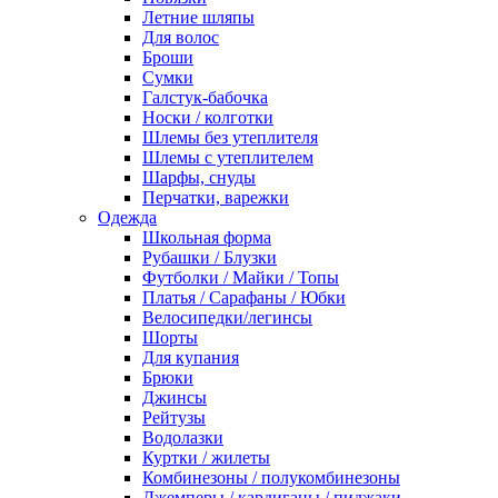
Летние шляпы
Для волос
Броши
Сумки
Галстук-бабочка
Носки / колготки
Шлемы без утеплителя
Шлемы с утеплителем
Шарфы, снуды
Перчатки, варежки
Одежда
Школьная форма
Рубашки / Блузки
Футболки / Майки / Топы
Платья / Сарафаны / Юбки
Велосипедки/легинсы
Шорты
Для купания
Брюки
Джинсы
Рейтузы
Водолазки
Куртки / жилеты
Комбинезоны / полукомбинезоны
Джемперы / кардиганы / пиджаки