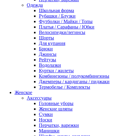
Одежда
Школьная форма
Рубашки / Блузки
Футболки / Майки / Топы
Платья / Сарафаны / Юбки
Велосипедки/легинсы
Шорты
Для купания
Брюки
Джинсы
Рейтузы
Водолазки
Куртки / жилеты
Комбинезоны / полукомбинезоны
Джемперы / кардиганы / пиджаки
Термобелье / Комплекты
Женское
Аксессуары
Головные уборы
Женские шляпы
Сумки
Носки
Перчатки, варежки
Манишки