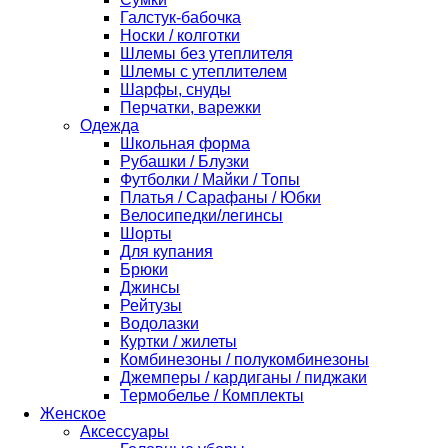
Галстук-бабочка
Носки / колготки
Шлемы без утеплителя
Шлемы с утеплителем
Шарфы, снуды
Перчатки, варежки
Одежда
Школьная форма
Рубашки / Блузки
Футболки / Майки / Топы
Платья / Сарафаны / Юбки
Велосипедки/легинсы
Шорты
Для купания
Брюки
Джинсы
Рейтузы
Водолазки
Куртки / жилеты
Комбинезоны / полукомбинезоны
Джемперы / кардиганы / пиджаки
Термобелье / Комплекты
Женское
Аксессуары