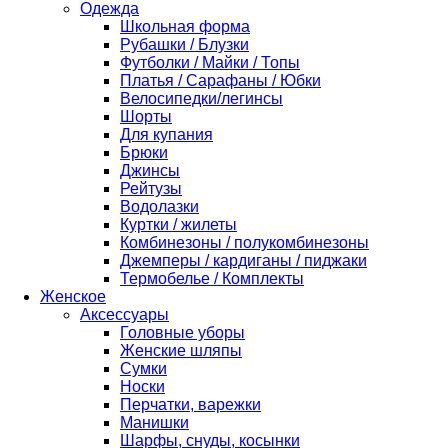
Одежда
Школьная форма
Рубашки / Блузки
Футболки / Майки / Топы
Платья / Сарафаны / Юбки
Велосипедки/легинсы
Шорты
Для купания
Брюки
Джинсы
Рейтузы
Водолазки
Куртки / жилеты
Комбинезоны / полукомбинезоны
Джемперы / кардиганы / пиджаки
Термобелье / Комплекты
Женское
Аксессуары
Головные уборы
Женские шляпы
Сумки
Носки
Перчатки, варежки
Манишки
Шарфы, снуды, косынки