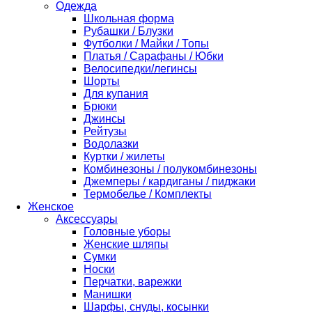
Одежда
Школьная форма
Рубашки / Блузки
Футболки / Майки / Топы
Платья / Сарафаны / Юбки
Велосипедки/легинсы
Шорты
Для купания
Брюки
Джинсы
Рейтузы
Водолазки
Куртки / жилеты
Комбинезоны / полукомбинезоны
Джемперы / кардиганы / пиджаки
Термобелье / Комплекты
Женское
Аксессуары
Головные уборы
Женские шляпы
Сумки
Носки
Перчатки, варежки
Манишки
Шарфы, снуды, косынки