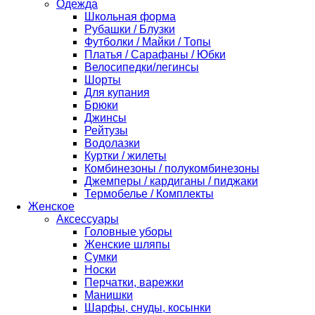
Одежда
Школьная форма
Рубашки / Блузки
Футболки / Майки / Топы
Платья / Сарафаны / Юбки
Велосипедки/легинсы
Шорты
Для купания
Брюки
Джинсы
Рейтузы
Водолазки
Куртки / жилеты
Комбинезоны / полукомбинезоны
Джемперы / кардиганы / пиджаки
Термобелье / Комплекты
Женское
Аксессуары
Головные уборы
Женские шляпы
Сумки
Носки
Перчатки, варежки
Манишки
Шарфы, снуды, косынки