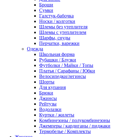
Броши
Сумки
Галстук-бабочка
Носки / колготки
Шлемы без утеплителя
Шлемы с утеплителем
Шарфы, снуды
Перчатки, варежки
Одежда
Школьная форма
Рубашки / Блузки
Футболки / Майки / Топы
Платья / Сарафаны / Юбки
Велосипедки/легинсы
Шорты
Для купания
Брюки
Джинсы
Рейтузы
Водолазки
Куртки / жилеты
Комбинезоны / полукомбинезоны
Джемперы / кардиганы / пиджаки
Термобелье / Комплекты
Женское