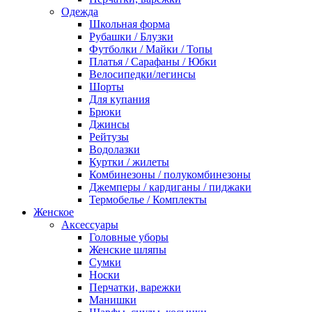
Одежда
Школьная форма
Рубашки / Блузки
Футболки / Майки / Топы
Платья / Сарафаны / Юбки
Велосипедки/легинсы
Шорты
Для купания
Брюки
Джинсы
Рейтузы
Водолазки
Куртки / жилеты
Комбинезоны / полукомбинезоны
Джемперы / кардиганы / пиджаки
Термобелье / Комплекты
Женское
Аксессуары
Головные уборы
Женские шляпы
Сумки
Носки
Перчатки, варежки
Манишки