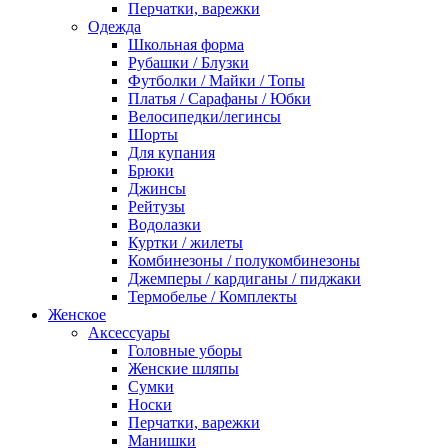
Перчатки, варежки
Одежда
Школьная форма
Рубашки / Блузки
Футболки / Майки / Топы
Платья / Сарафаны / Юбки
Велосипедки/легинсы
Шорты
Для купания
Брюки
Джинсы
Рейтузы
Водолазки
Куртки / жилеты
Комбинезоны / полукомбинезоны
Джемперы / кардиганы / пиджаки
Термобелье / Комплекты
Женское
Аксессуары
Головные уборы
Женские шляпы
Сумки
Носки
Перчатки, варежки
Манишки