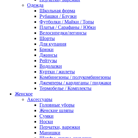
Одежда
Школьная форма
Рубашки / Блузки
Футболки / Майки / Топы
Платья / Сарафаны / Юбки
Велосипедки/легинсы
Шорты
Для купания
Брюки
Джинсы
Рейтузы
Водолазки
Куртки / жилеты
Комбинезоны / полукомбинезоны
Джемперы / кардиганы / пиджаки
Термобелье / Комплекты
Женское
Аксессуары
Головные уборы
Женские шляпы
Сумки
Носки
Перчатки, варежки
Манишки