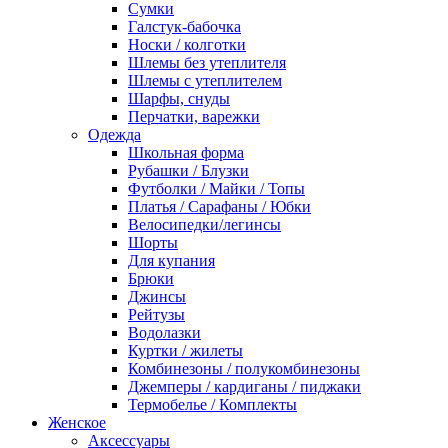
Сумки
Галстук-бабочка
Носки / колготки
Шлемы без утеплителя
Шлемы с утеплителем
Шарфы, снуды
Перчатки, варежки
Одежда
Школьная форма
Рубашки / Блузки
Футболки / Майки / Топы
Платья / Сарафаны / Юбки
Велосипедки/легинсы
Шорты
Для купания
Брюки
Джинсы
Рейтузы
Водолазки
Куртки / жилеты
Комбинезоны / полукомбинезоны
Джемперы / кардиганы / пиджаки
Термобелье / Комплекты
Женское
Аксессуары