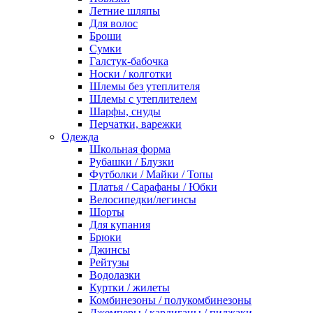
Летние шляпы
Для волос
Броши
Сумки
Галстук-бабочка
Носки / колготки
Шлемы без утеплителя
Шлемы с утеплителем
Шарфы, снуды
Перчатки, варежки
Одежда
Школьная форма
Рубашки / Блузки
Футболки / Майки / Топы
Платья / Сарафаны / Юбки
Велосипедки/легинсы
Шорты
Для купания
Брюки
Джинсы
Рейтузы
Водолазки
Куртки / жилеты
Комбинезоны / полукомбинезоны
Джемперы / кардиганы / пиджаки