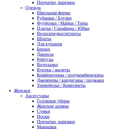
Перчатки, варежки
Одежда
Школьная форма
Рубашки / Блузки
Футболки / Майки / Топы
Платья / Сарафаны / Юбки
Велосипедки/легинсы
Шорты
Для купания
Брюки
Джинсы
Рейтузы
Водолазки
Куртки / жилеты
Комбинезоны / полукомбинезоны
Джемперы / кардиганы / пиджаки
Термобелье / Комплекты
Женское
Аксессуары
Головные уборы
Женские шляпы
Сумки
Носки
Перчатки, варежки
Манишки