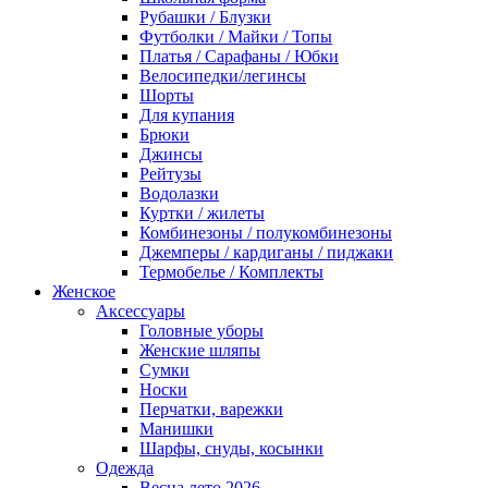
Рубашки / Блузки
Футболки / Майки / Топы
Платья / Сарафаны / Юбки
Велосипедки/легинсы
Шорты
Для купания
Брюки
Джинсы
Рейтузы
Водолазки
Куртки / жилеты
Комбинезоны / полукомбинезоны
Джемперы / кардиганы / пиджаки
Термобелье / Комплекты
Женское
Аксессуары
Головные уборы
Женские шляпы
Сумки
Носки
Перчатки, варежки
Манишки
Шарфы, снуды, косынки
Одежда
Весна лето 2026