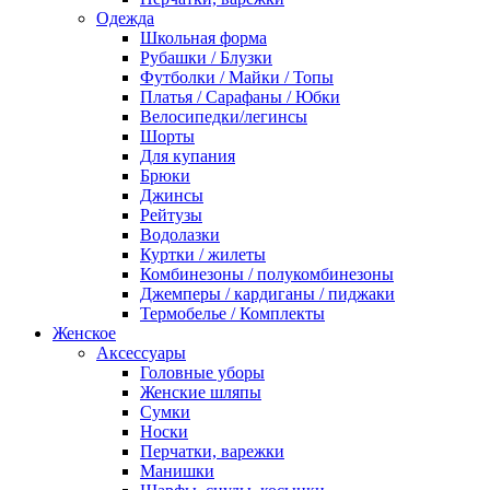
Одежда
Школьная форма
Рубашки / Блузки
Футболки / Майки / Топы
Платья / Сарафаны / Юбки
Велосипедки/легинсы
Шорты
Для купания
Брюки
Джинсы
Рейтузы
Водолазки
Куртки / жилеты
Комбинезоны / полукомбинезоны
Джемперы / кардиганы / пиджаки
Термобелье / Комплекты
Женское
Аксессуары
Головные уборы
Женские шляпы
Сумки
Носки
Перчатки, варежки
Манишки