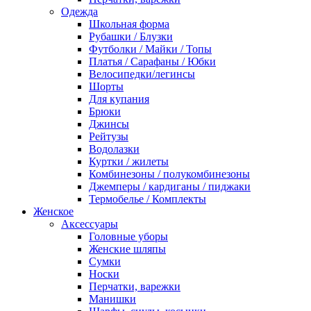
Одежда
Школьная форма
Рубашки / Блузки
Футболки / Майки / Топы
Платья / Сарафаны / Юбки
Велосипедки/легинсы
Шорты
Для купания
Брюки
Джинсы
Рейтузы
Водолазки
Куртки / жилеты
Комбинезоны / полукомбинезоны
Джемперы / кардиганы / пиджаки
Термобелье / Комплекты
Женское
Аксессуары
Головные уборы
Женские шляпы
Сумки
Носки
Перчатки, варежки
Манишки