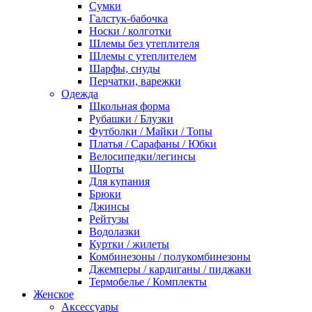
Сумки
Галстук-бабочка
Носки / колготки
Шлемы без утеплителя
Шлемы с утеплителем
Шарфы, снуды
Перчатки, варежки
Одежда
Школьная форма
Рубашки / Блузки
Футболки / Майки / Топы
Платья / Сарафаны / Юбки
Велосипедки/легинсы
Шорты
Для купания
Брюки
Джинсы
Рейтузы
Водолазки
Куртки / жилеты
Комбинезоны / полукомбинезоны
Джемперы / кардиганы / пиджаки
Термобелье / Комплекты
Женское
Аксессуары