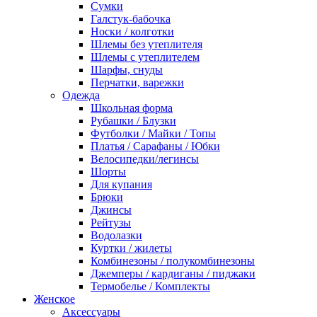
Сумки
Галстук-бабочка
Носки / колготки
Шлемы без утеплителя
Шлемы с утеплителем
Шарфы, снуды
Перчатки, варежки
Одежда
Школьная форма
Рубашки / Блузки
Футболки / Майки / Топы
Платья / Сарафаны / Юбки
Велосипедки/легинсы
Шорты
Для купания
Брюки
Джинсы
Рейтузы
Водолазки
Куртки / жилеты
Комбинезоны / полукомбинезоны
Джемперы / кардиганы / пиджаки
Термобелье / Комплекты
Женское
Аксессуары