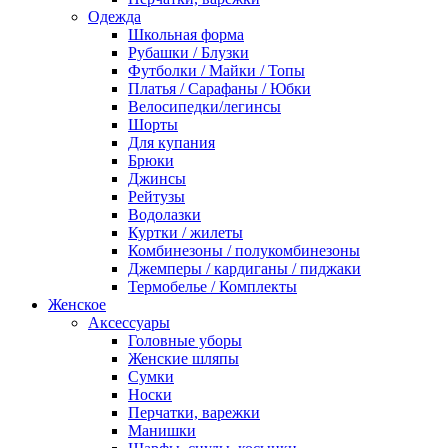
Одежда
Школьная форма
Рубашки / Блузки
Футболки / Майки / Топы
Платья / Сарафаны / Юбки
Велосипедки/легинсы
Шорты
Для купания
Брюки
Джинсы
Рейтузы
Водолазки
Куртки / жилеты
Комбинезоны / полукомбинезоны
Джемперы / кардиганы / пиджаки
Термобелье / Комплекты
Женское
Аксессуары
Головные уборы
Женские шляпы
Сумки
Носки
Перчатки, варежки
Манишки