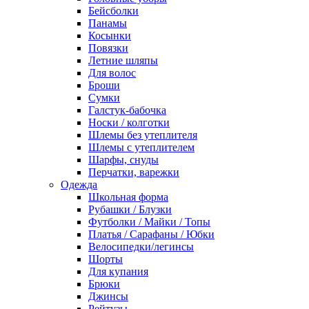
Бейсболки
Панамы
Косынки
Повязки
Летние шляпы
Для волос
Броши
Сумки
Галстук-бабочка
Носки / колготки
Шлемы без утеплителя
Шлемы с утеплителем
Шарфы, снуды
Перчатки, варежки
Одежда
Школьная форма
Рубашки / Блузки
Футболки / Майки / Топы
Платья / Сарафаны / Юбки
Велосипедки/легинсы
Шорты
Для купания
Брюки
Джинсы
Рейтузы