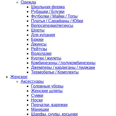
Одежда
Школьная форма
Рубашки / Блузки
Футболки / Майки / Топы
Платья / Сарафаны / Юбки
Велосипедки/легинсы
Шорты
Для купания
Брюки
Джинсы
Рейтузы
Водолазки
Куртки / жилеты
Комбинезоны / полукомбинезоны
Джемперы / кардиганы / пиджаки
Термобелье / Комплекты
Женское
Аксессуары
Головные уборы
Женские шляпы
Сумки
Носки
Перчатки, варежки
Манишки
Шарфы, снуды, косынки