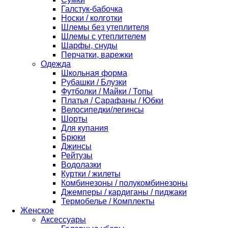
Галстук-бабочка
Носки / колготки
Шлемы без утеплителя
Шлемы с утеплителем
Шарфы, снуды
Перчатки, варежки
Одежда
Школьная форма
Рубашки / Блузки
Футболки / Майки / Топы
Платья / Сарафаны / Юбки
Велосипедки/легинсы
Шорты
Для купания
Брюки
Джинсы
Рейтузы
Водолазки
Куртки / жилеты
Комбинезоны / полукомбинезоны
Джемперы / кардиганы / пиджаки
Термобелье / Комплекты
Женское
Аксессуары