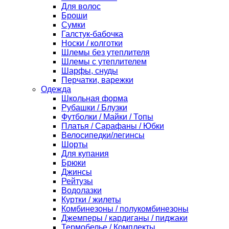
Для волос
Броши
Сумки
Галстук-бабочка
Носки / колготки
Шлемы без утеплителя
Шлемы с утеплителем
Шарфы, снуды
Перчатки, варежки
Одежда
Школьная форма
Рубашки / Блузки
Футболки / Майки / Топы
Платья / Сарафаны / Юбки
Велосипедки/легинсы
Шорты
Для купания
Брюки
Джинсы
Рейтузы
Водолазки
Куртки / жилеты
Комбинезоны / полукомбинезоны
Джемперы / кардиганы / пиджаки
Термобелье / Комплекты