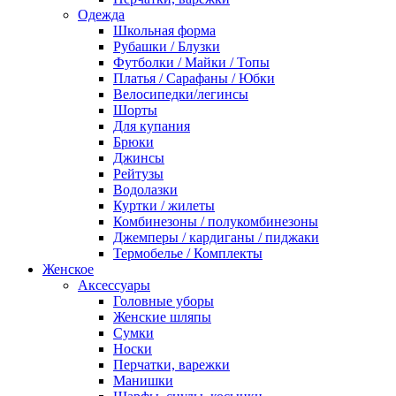
Одежда
Школьная форма
Рубашки / Блузки
Футболки / Майки / Топы
Платья / Сарафаны / Юбки
Велосипедки/легинсы
Шорты
Для купания
Брюки
Джинсы
Рейтузы
Водолазки
Куртки / жилеты
Комбинезоны / полукомбинезоны
Джемперы / кардиганы / пиджаки
Термобелье / Комплекты
Женское
Аксессуары
Головные уборы
Женские шляпы
Сумки
Носки
Перчатки, варежки
Манишки