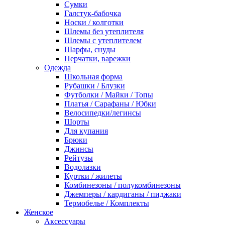
Сумки
Галстук-бабочка
Носки / колготки
Шлемы без утеплителя
Шлемы с утеплителем
Шарфы, снуды
Перчатки, варежки
Одежда
Школьная форма
Рубашки / Блузки
Футболки / Майки / Топы
Платья / Сарафаны / Юбки
Велосипедки/легинсы
Шорты
Для купания
Брюки
Джинсы
Рейтузы
Водолазки
Куртки / жилеты
Комбинезоны / полукомбинезоны
Джемперы / кардиганы / пиджаки
Термобелье / Комплекты
Женское
Аксессуары