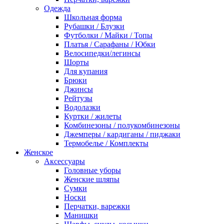
Одежда
Школьная форма
Рубашки / Блузки
Футболки / Майки / Топы
Платья / Сарафаны / Юбки
Велосипедки/легинсы
Шорты
Для купания
Брюки
Джинсы
Рейтузы
Водолазки
Куртки / жилеты
Комбинезоны / полукомбинезоны
Джемперы / кардиганы / пиджаки
Термобелье / Комплекты
Женское
Аксессуары
Головные уборы
Женские шляпы
Сумки
Носки
Перчатки, варежки
Манишки