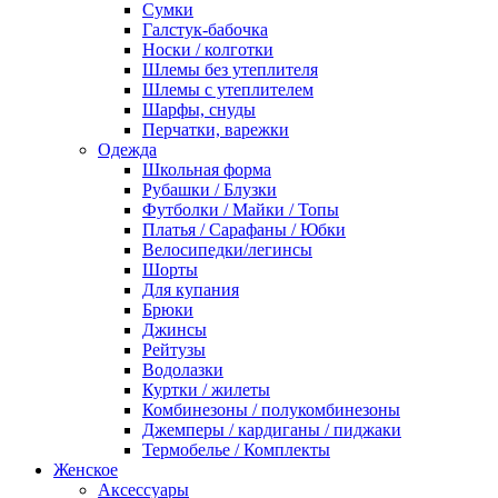
Сумки
Галстук-бабочка
Носки / колготки
Шлемы без утеплителя
Шлемы с утеплителем
Шарфы, снуды
Перчатки, варежки
Одежда
Школьная форма
Рубашки / Блузки
Футболки / Майки / Топы
Платья / Сарафаны / Юбки
Велосипедки/легинсы
Шорты
Для купания
Брюки
Джинсы
Рейтузы
Водолазки
Куртки / жилеты
Комбинезоны / полукомбинезоны
Джемперы / кардиганы / пиджаки
Термобелье / Комплекты
Женское
Аксессуары