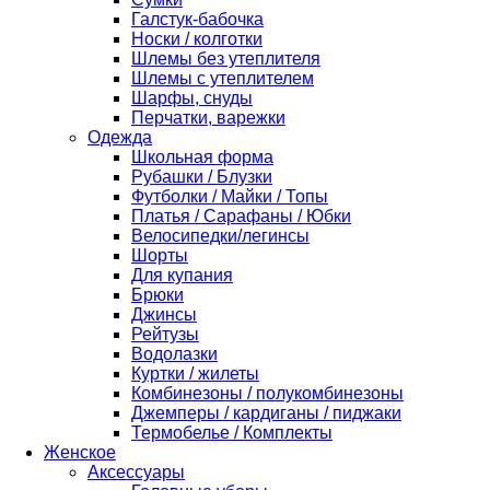
Галстук-бабочка
Носки / колготки
Шлемы без утеплителя
Шлемы с утеплителем
Шарфы, снуды
Перчатки, варежки
Одежда
Школьная форма
Рубашки / Блузки
Футболки / Майки / Топы
Платья / Сарафаны / Юбки
Велосипедки/легинсы
Шорты
Для купания
Брюки
Джинсы
Рейтузы
Водолазки
Куртки / жилеты
Комбинезоны / полукомбинезоны
Джемперы / кардиганы / пиджаки
Термобелье / Комплекты
Женское
Аксессуары