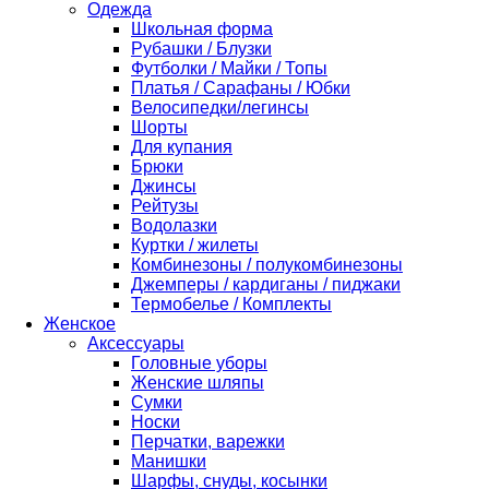
Одежда
Школьная форма
Рубашки / Блузки
Футболки / Майки / Топы
Платья / Сарафаны / Юбки
Велосипедки/легинсы
Шорты
Для купания
Брюки
Джинсы
Рейтузы
Водолазки
Куртки / жилеты
Комбинезоны / полукомбинезоны
Джемперы / кардиганы / пиджаки
Термобелье / Комплекты
Женское
Аксессуары
Головные уборы
Женские шляпы
Сумки
Носки
Перчатки, варежки
Манишки
Шарфы, снуды, косынки