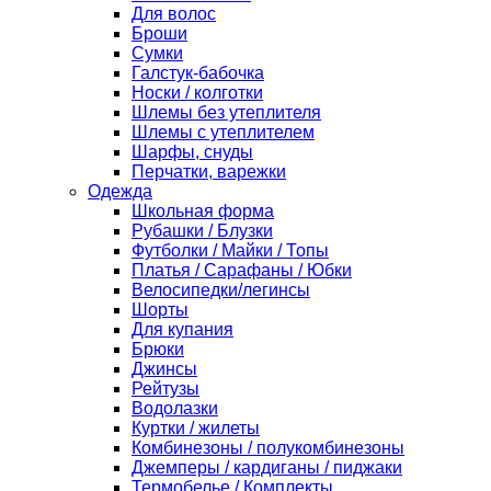
Для волос
Броши
Сумки
Галстук-бабочка
Носки / колготки
Шлемы без утеплителя
Шлемы с утеплителем
Шарфы, снуды
Перчатки, варежки
Одежда
Школьная форма
Рубашки / Блузки
Футболки / Майки / Топы
Платья / Сарафаны / Юбки
Велосипедки/легинсы
Шорты
Для купания
Брюки
Джинсы
Рейтузы
Водолазки
Куртки / жилеты
Комбинезоны / полукомбинезоны
Джемперы / кардиганы / пиджаки
Термобелье / Комплекты