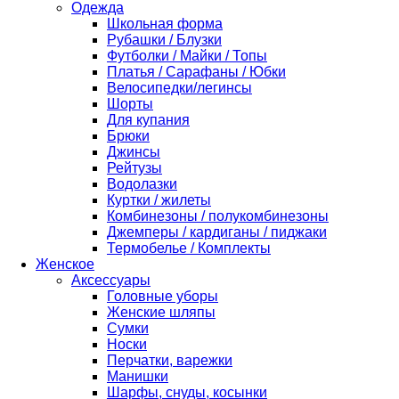
Одежда
Школьная форма
Рубашки / Блузки
Футболки / Майки / Топы
Платья / Сарафаны / Юбки
Велосипедки/легинсы
Шорты
Для купания
Брюки
Джинсы
Рейтузы
Водолазки
Куртки / жилеты
Комбинезоны / полукомбинезоны
Джемперы / кардиганы / пиджаки
Термобелье / Комплекты
Женское
Аксессуары
Головные уборы
Женские шляпы
Сумки
Носки
Перчатки, варежки
Манишки
Шарфы, снуды, косынки