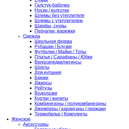
Галстук-бабочка
Носки / колготки
Шлемы без утеплителя
Шлемы с утеплителем
Шарфы, снуды
Перчатки, варежки
Одежда
Школьная форма
Рубашки / Блузки
Футболки / Майки / Топы
Платья / Сарафаны / Юбки
Велосипедки/легинсы
Шорты
Для купания
Брюки
Джинсы
Рейтузы
Водолазки
Куртки / жилеты
Комбинезоны / полукомбинезоны
Джемперы / кардиганы / пиджаки
Термобелье / Комплекты
Женское
Аксессуары