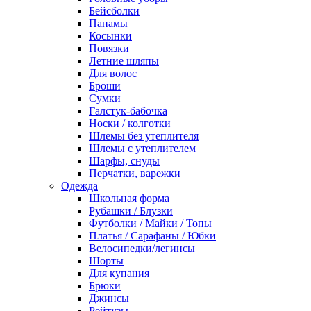
Бейсболки
Панамы
Косынки
Повязки
Летние шляпы
Для волос
Броши
Сумки
Галстук-бабочка
Носки / колготки
Шлемы без утеплителя
Шлемы с утеплителем
Шарфы, снуды
Перчатки, варежки
Одежда
Школьная форма
Рубашки / Блузки
Футболки / Майки / Топы
Платья / Сарафаны / Юбки
Велосипедки/легинсы
Шорты
Для купания
Брюки
Джинсы
Рейтузы