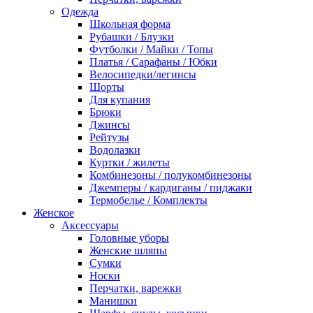
Одежда
Школьная форма
Рубашки / Блузки
Футболки / Майки / Топы
Платья / Сарафаны / Юбки
Велосипедки/легинсы
Шорты
Для купания
Брюки
Джинсы
Рейтузы
Водолазки
Куртки / жилеты
Комбинезоны / полукомбинезоны
Джемперы / кардиганы / пиджаки
Термобелье / Комплекты
Женское
Аксессуары
Головные уборы
Женские шляпы
Сумки
Носки
Перчатки, варежки
Манишки