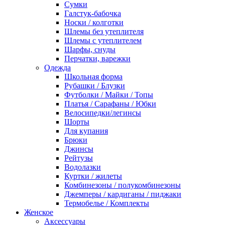
Сумки
Галстук-бабочка
Носки / колготки
Шлемы без утеплителя
Шлемы с утеплителем
Шарфы, снуды
Перчатки, варежки
Одежда
Школьная форма
Рубашки / Блузки
Футболки / Майки / Топы
Платья / Сарафаны / Юбки
Велосипедки/легинсы
Шорты
Для купания
Брюки
Джинсы
Рейтузы
Водолазки
Куртки / жилеты
Комбинезоны / полукомбинезоны
Джемперы / кардиганы / пиджаки
Термобелье / Комплекты
Женское
Аксессуары