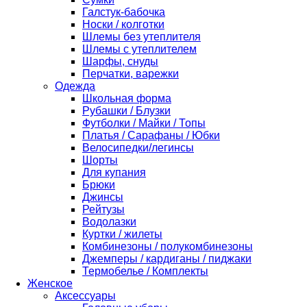
Галстук-бабочка
Носки / колготки
Шлемы без утеплителя
Шлемы с утеплителем
Шарфы, снуды
Перчатки, варежки
Одежда
Школьная форма
Рубашки / Блузки
Футболки / Майки / Топы
Платья / Сарафаны / Юбки
Велосипедки/легинсы
Шорты
Для купания
Брюки
Джинсы
Рейтузы
Водолазки
Куртки / жилеты
Комбинезоны / полукомбинезоны
Джемперы / кардиганы / пиджаки
Термобелье / Комплекты
Женское
Аксессуары