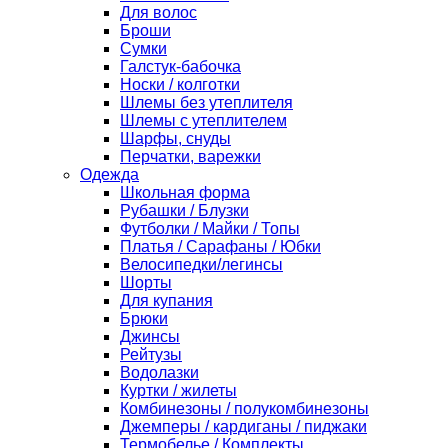
Для волос
Броши
Сумки
Галстук-бабочка
Носки / колготки
Шлемы без утеплителя
Шлемы с утеплителем
Шарфы, снуды
Перчатки, варежки
Одежда
Школьная форма
Рубашки / Блузки
Футболки / Майки / Топы
Платья / Сарафаны / Юбки
Велосипедки/легинсы
Шорты
Для купания
Брюки
Джинсы
Рейтузы
Водолазки
Куртки / жилеты
Комбинезоны / полукомбинезоны
Джемперы / кардиганы / пиджаки
Термобелье / Комплекты