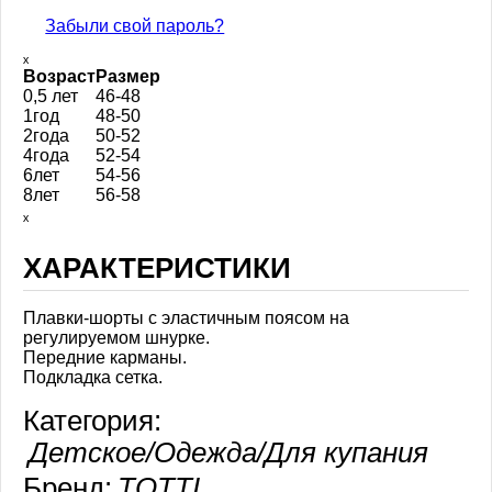
Забыли свой пароль?
ₓ
Возраст
Размер
0,5 лет
46-48
1год
48-50
2года
50-52
4года
52-54
6лет
54-56
8лет
56-58
ₓ
ХАРАКТЕРИСТИКИ
Плавки-шорты с эластичным поясом на
регулируемом шнурке.
Передние карманы.
Подкладка сетка.
Категория:
Детское/Одежда/Для купания
Бренд:
TOTTI