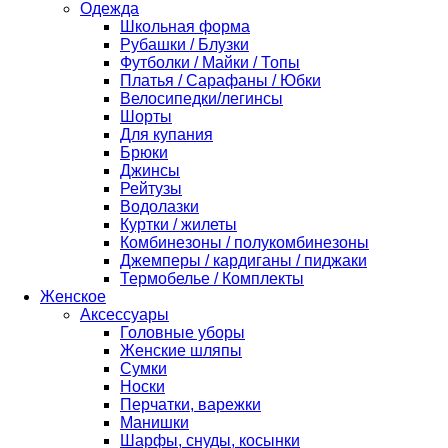
Одежда
Школьная форма
Рубашки / Блузки
Футболки / Майки / Топы
Платья / Сарафаны / Юбки
Велосипедки/легинсы
Шорты
Для купания
Брюки
Джинсы
Рейтузы
Водолазки
Куртки / жилеты
Комбинезоны / полукомбинезоны
Джемперы / кардиганы / пиджаки
Термобелье / Комплекты
Женское
Аксессуары
Головные уборы
Женские шляпы
Сумки
Носки
Перчатки, варежки
Манишки
Шарфы, снуды, косынки