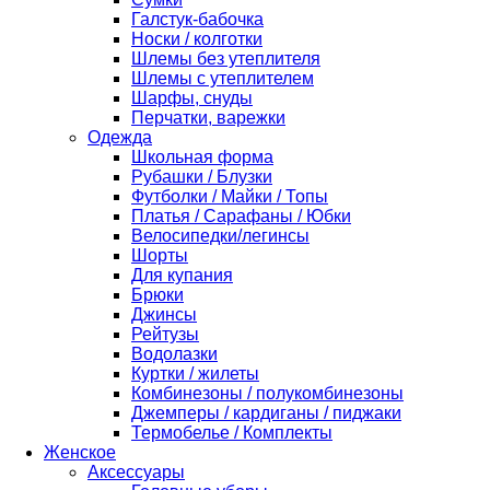
Галстук-бабочка
Носки / колготки
Шлемы без утеплителя
Шлемы с утеплителем
Шарфы, снуды
Перчатки, варежки
Одежда
Школьная форма
Рубашки / Блузки
Футболки / Майки / Топы
Платья / Сарафаны / Юбки
Велосипедки/легинсы
Шорты
Для купания
Брюки
Джинсы
Рейтузы
Водолазки
Куртки / жилеты
Комбинезоны / полукомбинезоны
Джемперы / кардиганы / пиджаки
Термобелье / Комплекты
Женское
Аксессуары