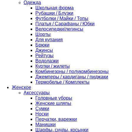
Одежда
Школьная форма
Рубашки / Блузки
Футболки / Майки / Топы
Платья / Сарафаны / Юбки
Велосипедки/легинсы
Шорты
Для купания
Брюки
Джинсы
Рейтузы
Водолазки
Куртки / жилеты
Комбинезоны / полукомбинезоны
Джемперы / кардиганы / пиджаки
Термобелье / Комплекты
Женское
Аксессуары
Головные уборы
Женские шляпы
Сумки
Носки
Перчатки, варежки
Манишки
Шарфы, снуды, косынки