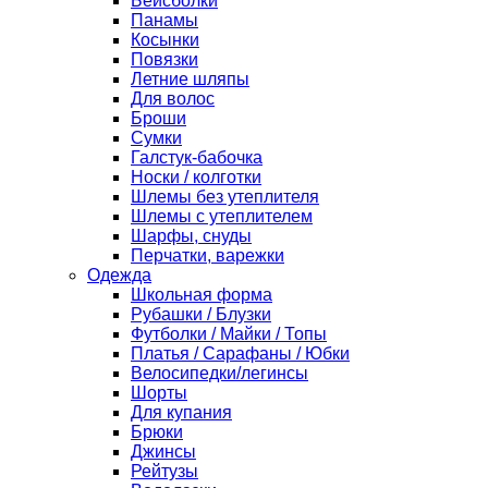
Бейсболки
Панамы
Косынки
Повязки
Летние шляпы
Для волос
Броши
Сумки
Галстук-бабочка
Носки / колготки
Шлемы без утеплителя
Шлемы с утеплителем
Шарфы, снуды
Перчатки, варежки
Одежда
Школьная форма
Рубашки / Блузки
Футболки / Майки / Топы
Платья / Сарафаны / Юбки
Велосипедки/легинсы
Шорты
Для купания
Брюки
Джинсы
Рейтузы