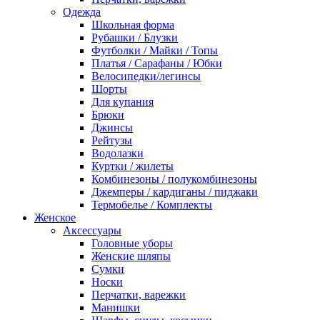
Одежда
Школьная форма
Рубашки / Блузки
Футболки / Майки / Топы
Платья / Сарафаны / Юбки
Велосипедки/легинсы
Шорты
Для купания
Брюки
Джинсы
Рейтузы
Водолазки
Куртки / жилеты
Комбинезоны / полукомбинезоны
Джемперы / кардиганы / пиджаки
Термобелье / Комплекты
Женское
Аксессуары
Головные уборы
Женские шляпы
Сумки
Носки
Перчатки, варежки
Манишки