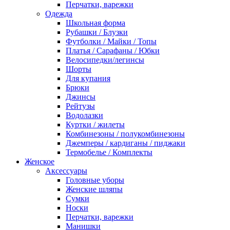
Перчатки, варежки
Одежда
Школьная форма
Рубашки / Блузки
Футболки / Майки / Топы
Платья / Сарафаны / Юбки
Велосипедки/легинсы
Шорты
Для купания
Брюки
Джинсы
Рейтузы
Водолазки
Куртки / жилеты
Комбинезоны / полукомбинезоны
Джемперы / кардиганы / пиджаки
Термобелье / Комплекты
Женское
Аксессуары
Головные уборы
Женские шляпы
Сумки
Носки
Перчатки, варежки
Манишки