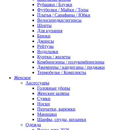
Рубашки / Блузки
Футболки / Майки / Топы
Платья / Сарафаны / Юбки
Велосипедки/легинсы
Шорты
Для купания
Брюки
Джинсы
Рейтузы
Водолазки
Куртки / жилеты
Комбинезоны / полукомбинезоны
Джемперы / кардиганы / пиджаки
Термобелье / Комплекты
Женское
Аксессуары
Головные уборы
Женские шляпы
Сумки
Носки
Перчатки, варежки
Манишки
Шарфы, снуды, косынки
Одежда
Весна лето 2026