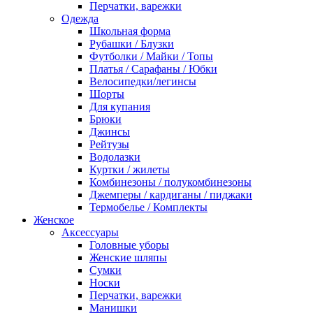
Перчатки, варежки
Одежда
Школьная форма
Рубашки / Блузки
Футболки / Майки / Топы
Платья / Сарафаны / Юбки
Велосипедки/легинсы
Шорты
Для купания
Брюки
Джинсы
Рейтузы
Водолазки
Куртки / жилеты
Комбинезоны / полукомбинезоны
Джемперы / кардиганы / пиджаки
Термобелье / Комплекты
Женское
Аксессуары
Головные уборы
Женские шляпы
Сумки
Носки
Перчатки, варежки
Манишки