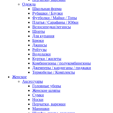
Одежда
Школьная форма
Рубашки / Блузки
Футболки / Майки / Топы
Платья / Сарафаны / Юбки
Велосипедки/легинсы
Шорты
Для купания
Брюки
Джинсы
Рейтузы
Водолазки
Куртки / жилеты
Комбинезоны / полукомбинезоны
Джемперы / кардиганы / пиджаки
Термобелье / Комплекты
Женское
Аксессуары
Головные уборы
Женские шляпы
Сумки
Носки
Перчатки, варежки
Манишки