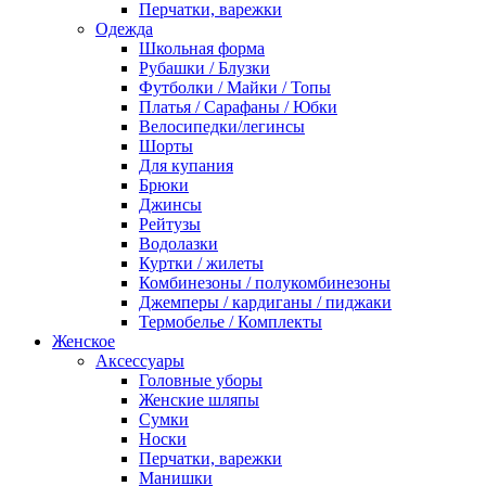
Перчатки, варежки
Одежда
Школьная форма
Рубашки / Блузки
Футболки / Майки / Топы
Платья / Сарафаны / Юбки
Велосипедки/легинсы
Шорты
Для купания
Брюки
Джинсы
Рейтузы
Водолазки
Куртки / жилеты
Комбинезоны / полукомбинезоны
Джемперы / кардиганы / пиджаки
Термобелье / Комплекты
Женское
Аксессуары
Головные уборы
Женские шляпы
Сумки
Носки
Перчатки, варежки
Манишки