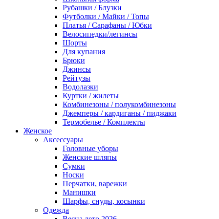
Рубашки / Блузки
Футболки / Майки / Топы
Платья / Сарафаны / Юбки
Велосипедки/легинсы
Шорты
Для купания
Брюки
Джинсы
Рейтузы
Водолазки
Куртки / жилеты
Комбинезоны / полукомбинезоны
Джемперы / кардиганы / пиджаки
Термобелье / Комплекты
Женское
Аксессуары
Головные уборы
Женские шляпы
Сумки
Носки
Перчатки, варежки
Манишки
Шарфы, снуды, косынки
Одежда
Весна лето 2026