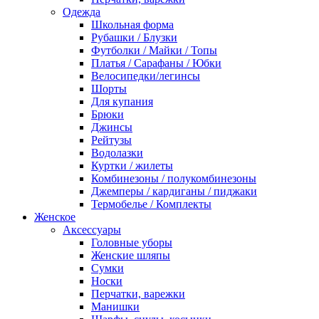
Одежда
Школьная форма
Рубашки / Блузки
Футболки / Майки / Топы
Платья / Сарафаны / Юбки
Велосипедки/легинсы
Шорты
Для купания
Брюки
Джинсы
Рейтузы
Водолазки
Куртки / жилеты
Комбинезоны / полукомбинезоны
Джемперы / кардиганы / пиджаки
Термобелье / Комплекты
Женское
Аксессуары
Головные уборы
Женские шляпы
Сумки
Носки
Перчатки, варежки
Манишки