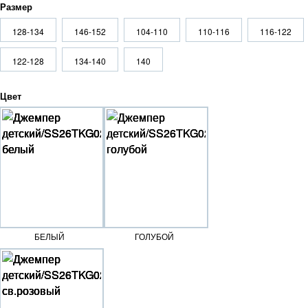
Размер
128-134
146-152
104-110
110-116
116-122
122-128
134-140
140
Цвет
БЕЛЫЙ
ГОЛУБОЙ