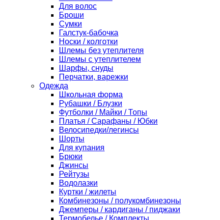
Для волос
Броши
Сумки
Галстук-бабочка
Носки / колготки
Шлемы без утеплителя
Шлемы с утеплителем
Шарфы, снуды
Перчатки, варежки
Одежда
Школьная форма
Рубашки / Блузки
Футболки / Майки / Топы
Платья / Сарафаны / Юбки
Велосипедки/легинсы
Шорты
Для купания
Брюки
Джинсы
Рейтузы
Водолазки
Куртки / жилеты
Комбинезоны / полукомбинезоны
Джемперы / кардиганы / пиджаки
Термобелье / Комплекты