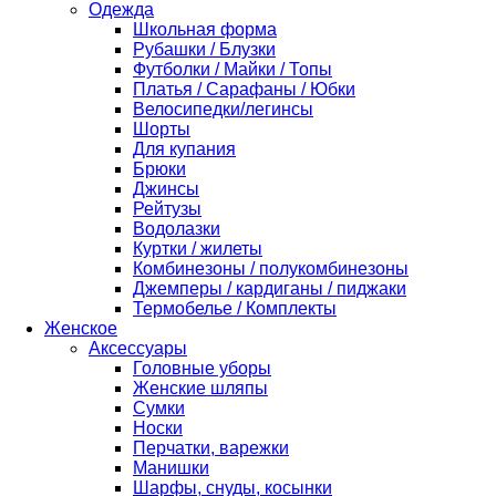
Одежда
Школьная форма
Рубашки / Блузки
Футболки / Майки / Топы
Платья / Сарафаны / Юбки
Велосипедки/легинсы
Шорты
Для купания
Брюки
Джинсы
Рейтузы
Водолазки
Куртки / жилеты
Комбинезоны / полукомбинезоны
Джемперы / кардиганы / пиджаки
Термобелье / Комплекты
Женское
Аксессуары
Головные уборы
Женские шляпы
Сумки
Носки
Перчатки, варежки
Манишки
Шарфы, снуды, косынки