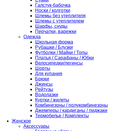
Галстук-бабочка
Носки / колготки
Шлемы без утеплителя
Шлемы с утеплителем
Шарфы, снуды
Перчатки, варежки
Одежда
Школьная форма
Рубашки / Блузки
Футболки / Майки / Топы
Платья / Сарафаны / Юбки
Велосипедки/легинсы
Шорты
Для купания
Брюки
Джинсы
Рейтузы
Водолазки
Куртки / жилеты
Комбинезоны / полукомбинезоны
Джемперы / кардиганы / пиджаки
Термобелье / Комплекты
Женское
Аксессуары