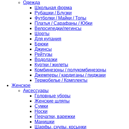
Одежда
Школьная форма
Рубашки / Блузки
Футболки / Майки / Топы
Платья / Сарафаны / Юбки
Велосипедки/легинсы
Шорты
Для купания
Брюки
Джинсы
Рейтузы
Водолазки
Куртки / жилеты
Комбинезоны / полукомбинезоны
Джемперы / кардиганы / пиджаки
Термобелье / Комплекты
Женское
Аксессуары
Головные уборы
Женские шляпы
Сумки
Носки
Перчатки, варежки
Манишки
Шарфы, снуды, косынки