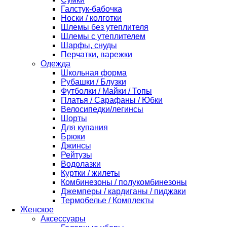
Галстук-бабочка
Носки / колготки
Шлемы без утеплителя
Шлемы с утеплителем
Шарфы, снуды
Перчатки, варежки
Одежда
Школьная форма
Рубашки / Блузки
Футболки / Майки / Топы
Платья / Сарафаны / Юбки
Велосипедки/легинсы
Шорты
Для купания
Брюки
Джинсы
Рейтузы
Водолазки
Куртки / жилеты
Комбинезоны / полукомбинезоны
Джемперы / кардиганы / пиджаки
Термобелье / Комплекты
Женское
Аксессуары