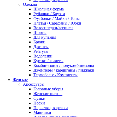
Одежда
Школьная форма
Рубашки / Блузки
Футболки / Майки / Топы
Платья / Сарафаны / Юбки
Велосипедки/легинсы
Шорты
Для купания
Брюки
Джинсы
Рейтузы
Водолазки
Куртки / жилеты
Комбинезоны / полукомбинезоны
Джемперы / кардиганы / пиджаки
Термобелье / Комплекты
Женское
Аксессуары
Головные уборы
Женские шляпы
Сумки
Носки
Перчатки, варежки
Манишки