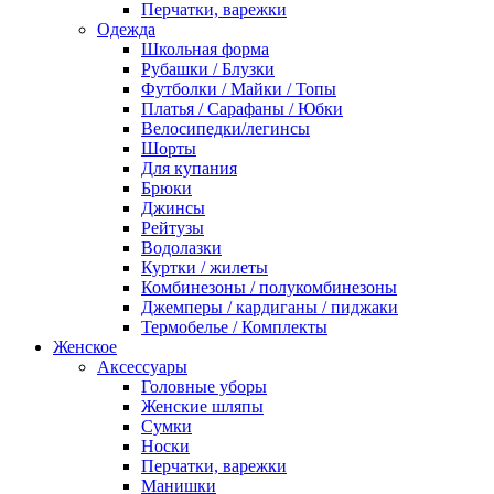
Перчатки, варежки
Одежда
Школьная форма
Рубашки / Блузки
Футболки / Майки / Топы
Платья / Сарафаны / Юбки
Велосипедки/легинсы
Шорты
Для купания
Брюки
Джинсы
Рейтузы
Водолазки
Куртки / жилеты
Комбинезоны / полукомбинезоны
Джемперы / кардиганы / пиджаки
Термобелье / Комплекты
Женское
Аксессуары
Головные уборы
Женские шляпы
Сумки
Носки
Перчатки, варежки
Манишки