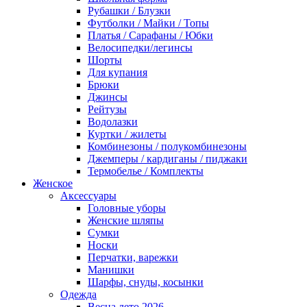
Рубашки / Блузки
Футболки / Майки / Топы
Платья / Сарафаны / Юбки
Велосипедки/легинсы
Шорты
Для купания
Брюки
Джинсы
Рейтузы
Водолазки
Куртки / жилеты
Комбинезоны / полукомбинезоны
Джемперы / кардиганы / пиджаки
Термобелье / Комплекты
Женское
Аксессуары
Головные уборы
Женские шляпы
Сумки
Носки
Перчатки, варежки
Манишки
Шарфы, снуды, косынки
Одежда
Весна лето 2026