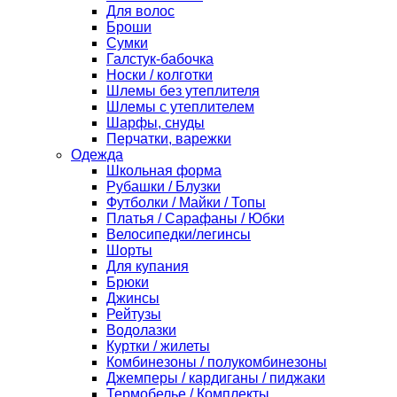
Для волос
Броши
Сумки
Галстук-бабочка
Носки / колготки
Шлемы без утеплителя
Шлемы с утеплителем
Шарфы, снуды
Перчатки, варежки
Одежда
Школьная форма
Рубашки / Блузки
Футболки / Майки / Топы
Платья / Сарафаны / Юбки
Велосипедки/легинсы
Шорты
Для купания
Брюки
Джинсы
Рейтузы
Водолазки
Куртки / жилеты
Комбинезоны / полукомбинезоны
Джемперы / кардиганы / пиджаки
Термобелье / Комплекты