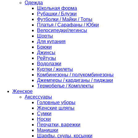
Одежда
Школьная форма
Рубашки / Блузки
Футболки / Майки / Топы
Платья / Сарафаны / Юбки
Велосипедки/легинсы
Шорты
Для купания
Брюки
Джинсы
Рейтузы
Водолазки
Куртки / жилеты
Комбинезоны / полукомбинезоны
Джемперы / кардиганы / пиджаки
Термобелье / Комплекты
Женское
Аксессуары
Головные уборы
Женские шляпы
Сумки
Носки
Перчатки, варежки
Манишки
Шарфы, снуды, косынки