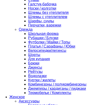
Галстук-бабочка
Носки / колготки
Шлемы без утеплителя
Шлемы с утеплителем
Шарфы, снуды
Перчатки, варежки
Одежда
Школьная форма
Рубашки / Блузки
Футболки / Майки / Топы
Платья / Сарафаны / Юбки
Велосипедки/легинсы
Шорты
Для купания
Брюки
Джинсы
Рейтузы
Водолазки
Куртки / жилеты
Комбинезоны / полукомбинезоны
Джемперы / кардиганы / пиджаки
Термобелье / Комплекты
Женское
Аксессуары