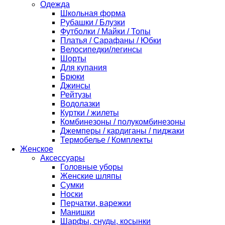
Одежда
Школьная форма
Рубашки / Блузки
Футболки / Майки / Топы
Платья / Сарафаны / Юбки
Велосипедки/легинсы
Шорты
Для купания
Брюки
Джинсы
Рейтузы
Водолазки
Куртки / жилеты
Комбинезоны / полукомбинезоны
Джемперы / кардиганы / пиджаки
Термобелье / Комплекты
Женское
Аксессуары
Головные уборы
Женские шляпы
Сумки
Носки
Перчатки, варежки
Манишки
Шарфы, снуды, косынки