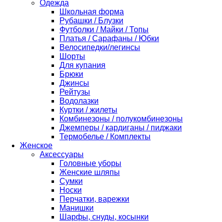
Одежда
Школьная форма
Рубашки / Блузки
Футболки / Майки / Топы
Платья / Сарафаны / Юбки
Велосипедки/легинсы
Шорты
Для купания
Брюки
Джинсы
Рейтузы
Водолазки
Куртки / жилеты
Комбинезоны / полукомбинезоны
Джемперы / кардиганы / пиджаки
Термобелье / Комплекты
Женское
Аксессуары
Головные уборы
Женские шляпы
Сумки
Носки
Перчатки, варежки
Манишки
Шарфы, снуды, косынки