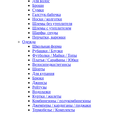
Для волос
Броши
Сумки
Галстук-бабочка
Носки / колготки
Шлемы без утеплителя
Шлемы с утеплителем
Шарфы, снуды
Перчатки, варежки
Одежда
Школьная форма
Рубашки / Блузки
Футболки / Майки / Топы
Платья / Сарафаны / Юбки
Велосипедки/легинсы
Шорты
Для купания
Брюки
Джинсы
Рейтузы
Водолазки
Куртки / жилеты
Комбинезоны / полукомбинезоны
Джемперы / кардиганы / пиджаки
Термобелье / Комплекты