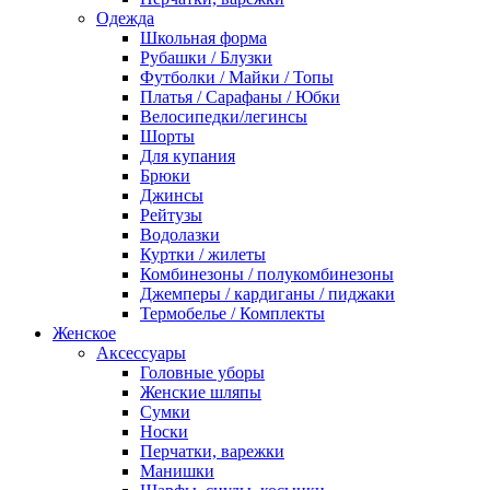
Одежда
Школьная форма
Рубашки / Блузки
Футболки / Майки / Топы
Платья / Сарафаны / Юбки
Велосипедки/легинсы
Шорты
Для купания
Брюки
Джинсы
Рейтузы
Водолазки
Куртки / жилеты
Комбинезоны / полукомбинезоны
Джемперы / кардиганы / пиджаки
Термобелье / Комплекты
Женское
Аксессуары
Головные уборы
Женские шляпы
Сумки
Носки
Перчатки, варежки
Манишки