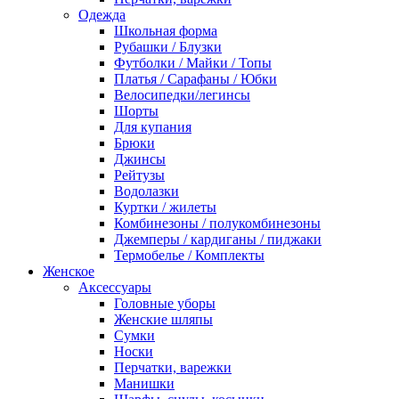
Одежда
Школьная форма
Рубашки / Блузки
Футболки / Майки / Топы
Платья / Сарафаны / Юбки
Велосипедки/легинсы
Шорты
Для купания
Брюки
Джинсы
Рейтузы
Водолазки
Куртки / жилеты
Комбинезоны / полукомбинезоны
Джемперы / кардиганы / пиджаки
Термобелье / Комплекты
Женское
Аксессуары
Головные уборы
Женские шляпы
Сумки
Носки
Перчатки, варежки
Манишки