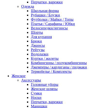
Перчатки, варежки
Одежда
Школьная форма
Рубашки / Блузки
Футболки / Майки / Топы
Платья / Сарафаны / Юбки
Велосипедки/легинсы
Шорты
Для купания
Брюки
Джинсы
Рейтузы
Водолазки
Куртки / жилеты
Комбинезоны / полукомбинезоны
Джемперы / кардиганы / пиджаки
Термобелье / Комплекты
Женское
Аксессуары
Головные уборы
Женские шляпы
Сумки
Носки
Перчатки, варежки
Манишки