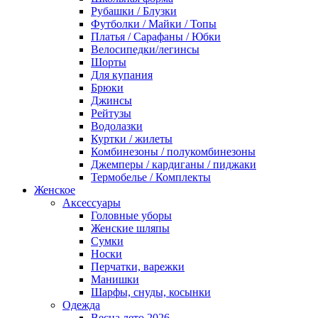
Рубашки / Блузки
Футболки / Майки / Топы
Платья / Сарафаны / Юбки
Велосипедки/легинсы
Шорты
Для купания
Брюки
Джинсы
Рейтузы
Водолазки
Куртки / жилеты
Комбинезоны / полукомбинезоны
Джемперы / кардиганы / пиджаки
Термобелье / Комплекты
Женское
Аксессуары
Головные уборы
Женские шляпы
Сумки
Носки
Перчатки, варежки
Манишки
Шарфы, снуды, косынки
Одежда
Весна лето 2026