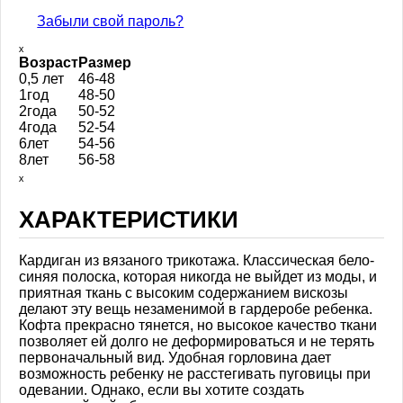
Забыли свой пароль?
ₓ
Возраст
Размер
0,5 лет
46-48
1год
48-50
2года
50-52
4года
52-54
6лет
54-56
8лет
56-58
ₓ
ХАРАКТЕРИСТИКИ
Кардиган из вязаного трикотажа. Классическая бело-
синяя полоска, которая никогда не выйдет из моды, и
приятная ткань с высоким содержанием вискозы
делают эту вещь незаменимой в гардеробе ребенка.
Кофта прекрасно тянется, но высокое качество ткани
позволяет ей долго не деформироваться и не терять
первоначальный вид. Удобная горловина дает
возможность ребенку не расстегивать пуговицы при
одевании. Однако, если вы хотите создать