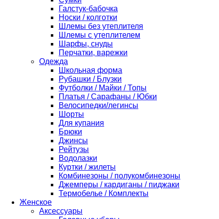
Галстук-бабочка
Носки / колготки
Шлемы без утеплителя
Шлемы с утеплителем
Шарфы, снуды
Перчатки, варежки
Одежда
Школьная форма
Рубашки / Блузки
Футболки / Майки / Топы
Платья / Сарафаны / Юбки
Велосипедки/легинсы
Шорты
Для купания
Брюки
Джинсы
Рейтузы
Водолазки
Куртки / жилеты
Комбинезоны / полукомбинезоны
Джемперы / кардиганы / пиджаки
Термобелье / Комплекты
Женское
Аксессуары