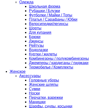
Одежда
Школьная форма
Рубашки / Блузки
Футболки / Майки / Топы
Платья / Сарафаны / Юбки
Велосипедки/легинсы
Шорты
Для купания
Брюки
Джинсы
Рейтузы
Водолазки
Куртки / жилеты
Комбинезоны / полукомбинезоны
Джемперы / кардиганы / пиджаки
Термобелье / Комплекты
Женское
Аксессуары
Головные уборы
Женские шляпы
Сумки
Носки
Перчатки, варежки
Манишки
Шарфы, снуды, косынки