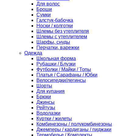
Для волос
Броши
Сумки
Галстук-бабочка
Носки / колготки
Шлемы без утеплителя
Шлемы с утеплителем
Шарфы, снуды
Перчатки, варежки
Одежда
Школьная форма
Рубашки / Блузки
Футболки / Майки / Топы
Платья / Сарафаны / Юбки
Велосипедки/легинсы
Шорты
Для купания
Брюки
Джинсы
Рейтузы
Водолазки
Куртки / жилеты
Комбинезоны / полукомбинезоны
Джемперы / кардиганы / пиджаки
Термобелье / Комплекты