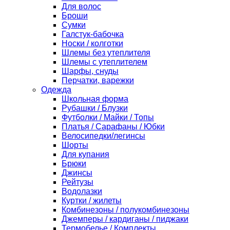
Для волос
Броши
Сумки
Галстук-бабочка
Носки / колготки
Шлемы без утеплителя
Шлемы с утеплителем
Шарфы, снуды
Перчатки, варежки
Одежда
Школьная форма
Рубашки / Блузки
Футболки / Майки / Топы
Платья / Сарафаны / Юбки
Велосипедки/легинсы
Шорты
Для купания
Брюки
Джинсы
Рейтузы
Водолазки
Куртки / жилеты
Комбинезоны / полукомбинезоны
Джемперы / кардиганы / пиджаки
Термобелье / Комплекты