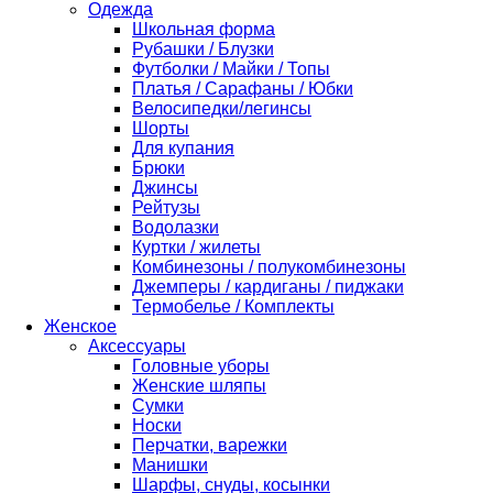
Одежда
Школьная форма
Рубашки / Блузки
Футболки / Майки / Топы
Платья / Сарафаны / Юбки
Велосипедки/легинсы
Шорты
Для купания
Брюки
Джинсы
Рейтузы
Водолазки
Куртки / жилеты
Комбинезоны / полукомбинезоны
Джемперы / кардиганы / пиджаки
Термобелье / Комплекты
Женское
Аксессуары
Головные уборы
Женские шляпы
Сумки
Носки
Перчатки, варежки
Манишки
Шарфы, снуды, косынки