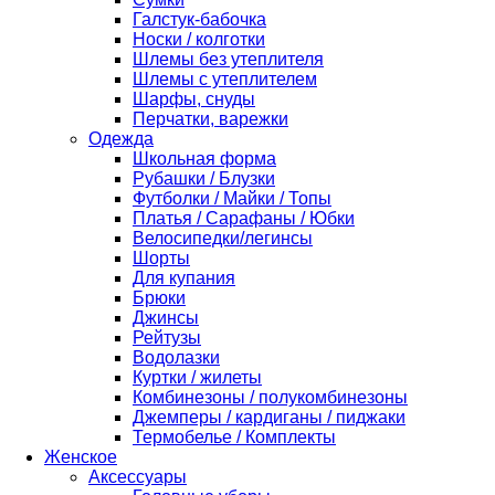
Галстук-бабочка
Носки / колготки
Шлемы без утеплителя
Шлемы с утеплителем
Шарфы, снуды
Перчатки, варежки
Одежда
Школьная форма
Рубашки / Блузки
Футболки / Майки / Топы
Платья / Сарафаны / Юбки
Велосипедки/легинсы
Шорты
Для купания
Брюки
Джинсы
Рейтузы
Водолазки
Куртки / жилеты
Комбинезоны / полукомбинезоны
Джемперы / кардиганы / пиджаки
Термобелье / Комплекты
Женское
Аксессуары