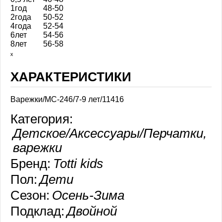
1год
48-50
2года
50-52
4года
52-54
6лет
54-56
8лет
56-58
ₓ
ХАРАКТЕРИСТИКИ
Варежки/МС-246/7-9 лет/11416
Категория:
Детское/Аксессуары/Перчатки,
варежки
Бренд:
Totti kids
Пол:
Дети
Сезон:
Осень-Зима
Подклад:
Двойной