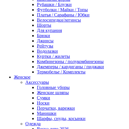
Рубашки / Блузки
Футболки / Майки / Топы
Платья / Сарафаны / Юбки
Велосипедки/легинсы
Шорты
Для купания
Брюки
Джинсы
Рейтузы
Водолазки
Куртки / жилеты
Комбинезоны / полукомбинезоны
Джемперы / кардиганы / пиджаки
Термобелье / Комплекты
Женское
Аксессуары
Головные уборы
Женские шляпы
Сумки
Носки
Перчатки, варежки
Манишки
Шарфы, снуды, косынки
Одежда
Весна лето 2026