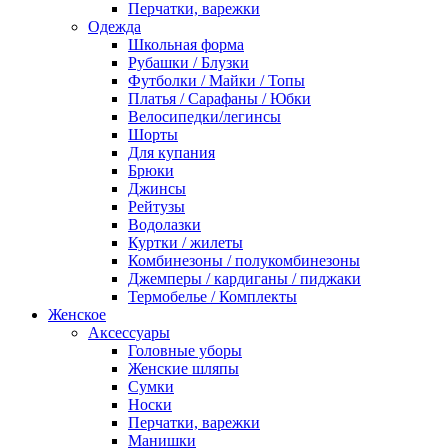
Перчатки, варежки
Одежда
Школьная форма
Рубашки / Блузки
Футболки / Майки / Топы
Платья / Сарафаны / Юбки
Велосипедки/легинсы
Шорты
Для купания
Брюки
Джинсы
Рейтузы
Водолазки
Куртки / жилеты
Комбинезоны / полукомбинезоны
Джемперы / кардиганы / пиджаки
Термобелье / Комплекты
Женское
Аксессуары
Головные уборы
Женские шляпы
Сумки
Носки
Перчатки, варежки
Манишки