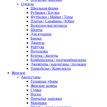
Одежда
Школьная форма
Рубашки / Блузки
Футболки / Майки / Топы
Платья / Сарафаны / Юбки
Велосипедки/легинсы
Шорты
Для купания
Брюки
Джинсы
Рейтузы
Водолазки
Куртки / жилеты
Комбинезоны / полукомбинезоны
Джемперы / кардиганы / пиджаки
Термобелье / Комплекты
Женское
Аксессуары
Головные уборы
Женские шляпы
Сумки
Носки
Перчатки, варежки
Манишки