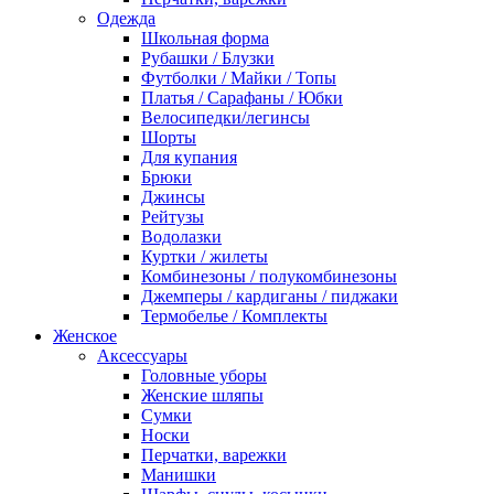
Одежда
Школьная форма
Рубашки / Блузки
Футболки / Майки / Топы
Платья / Сарафаны / Юбки
Велосипедки/легинсы
Шорты
Для купания
Брюки
Джинсы
Рейтузы
Водолазки
Куртки / жилеты
Комбинезоны / полукомбинезоны
Джемперы / кардиганы / пиджаки
Термобелье / Комплекты
Женское
Аксессуары
Головные уборы
Женские шляпы
Сумки
Носки
Перчатки, варежки
Манишки