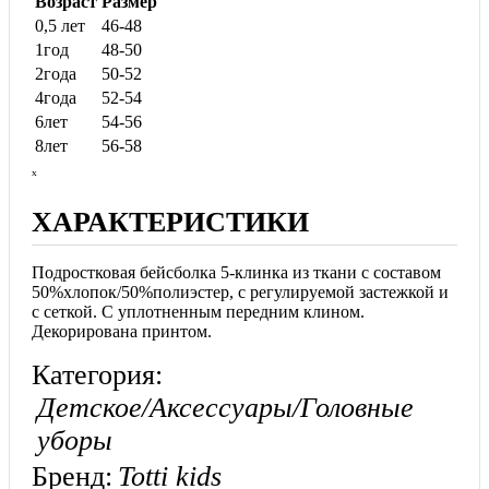
Возраст
Размер
0,5 лет
46-48
1год
48-50
2года
50-52
4года
52-54
6лет
54-56
8лет
56-58
ₓ
ХАРАКТЕРИСТИКИ
Подростковая бейсболка 5-клинка из ткани с составом
50%хлопок/50%полиэстер, с регулируемой застежкой и
с сеткой. С уплотненным передним клином.
Декорирована принтом.
Категория:
Детское/Аксессуары/Головные
уборы
Бренд:
Totti kids