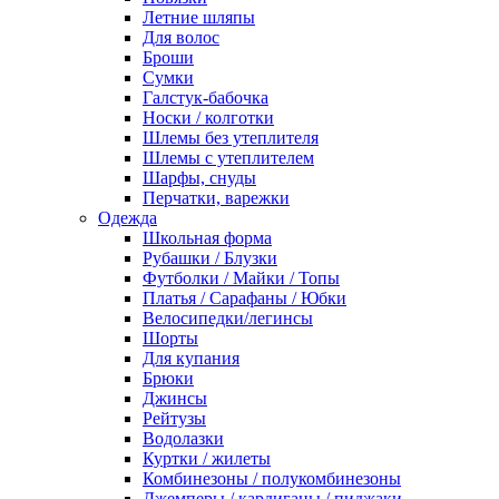
Летние шляпы
Для волос
Броши
Сумки
Галстук-бабочка
Носки / колготки
Шлемы без утеплителя
Шлемы с утеплителем
Шарфы, снуды
Перчатки, варежки
Одежда
Школьная форма
Рубашки / Блузки
Футболки / Майки / Топы
Платья / Сарафаны / Юбки
Велосипедки/легинсы
Шорты
Для купания
Брюки
Джинсы
Рейтузы
Водолазки
Куртки / жилеты
Комбинезоны / полукомбинезоны
Джемперы / кардиганы / пиджаки