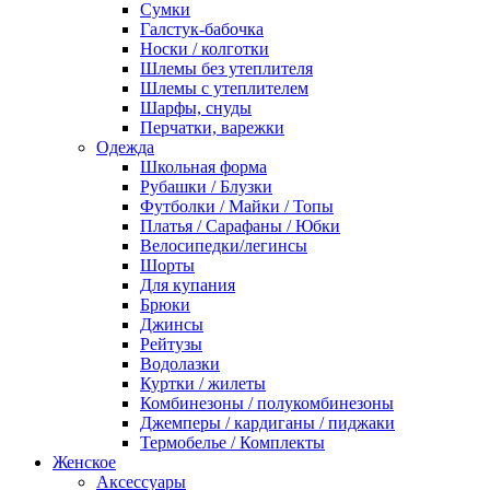
Сумки
Галстук-бабочка
Носки / колготки
Шлемы без утеплителя
Шлемы с утеплителем
Шарфы, снуды
Перчатки, варежки
Одежда
Школьная форма
Рубашки / Блузки
Футболки / Майки / Топы
Платья / Сарафаны / Юбки
Велосипедки/легинсы
Шорты
Для купания
Брюки
Джинсы
Рейтузы
Водолазки
Куртки / жилеты
Комбинезоны / полукомбинезоны
Джемперы / кардиганы / пиджаки
Термобелье / Комплекты
Женское
Аксессуары